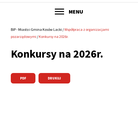
POKAŻ
MENU
Główne
menu
BIP - Miasto i Gmina Kosów Lacki
Współpraca z organizacjami
Ścieżka
pozarządowymi
Konkursy na 2026r.
serwisu
nawigacyjna
Konkursy na 2026r.
PDF
DRUKUJ