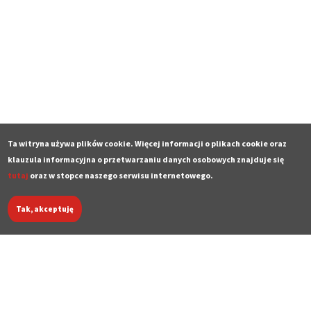
Ta witryna używa plików cookie. Więcej informacji o plikach cookie oraz
klauzula informacyjna o przetwarzaniu danych osobowych znajduje się
tutaj
oraz w stopce naszego serwisu internetowego.
Tak, akceptuję
Deklaracja dostępności
Polityka prywatności