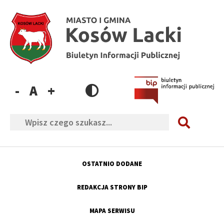
Przejdź
Przejdź
Przejdź
Przejdź
do
do
do
do
menu
treści
wyszukiwania
stopki
Zmniejsz
Resetuj
Zwiększ
rozmiar
rozmiar
rozmiar
Szukaj
czcionki
czcionki
czcionki
OSTATNIO DODANE
Menu
górne
REDAKCJA STRONY BIP
MAPA SERWISU