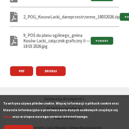
2_POG_KosowLacki_daneprzestrzenne_18032026.zip
9_POŚ do planu ogólnego_gmina
Kosów Lacki_załącznik graficzny II —
18 03 2026.jpg
PDF
DRUKUJ
Deklaracja dostępności
Ta witryna używa plików cookie. Więcej informacji o plikach cookie oraz
Polityka prywatności
klauzula informacyjna o przetwarzaniu danych osobowych znajduje się
tutaj
oraz w stopce naszego serwisu internetowego.
Mapa strony
Copyright 2021 Miasto i Gmina Kosów Lacki