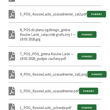
5_POG_KosowLacki_uzasadnienie_zal2.pdf
8_POŚ do planu ogólnego_gmina
Kosów Lacki_załącznik graficzny I —
18 03 2026.jpg
7_POŚ_POG_gmina Kosów Lacki —
18 03 2026_podpis zaufany.pdf
4_POG_KosowLacki_uzasadnienie_zal1.png
3_POG_KosowLacki_uzasadnienie.pdf
1_POG_KosowLacki_uchwala.pdf