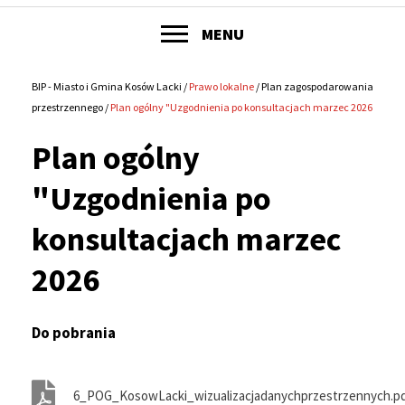
POKAŻ
MENU
Główne
menu
BIP - Miasto i Gmina Kosów Lacki
Prawo lokalne
Plan zagospodarowania
Ścieżka
przestrzennego
Plan ogólny "Uzgodnienia po konsultacjach marzec 2026
serwisu
nawigacyjna
Plan ogólny
"Uzgodnienia po
konsultacjach marzec
2026
Do pobrania
6_POG_KosowLacki_wizualizacjadanychprzestrzennych.p