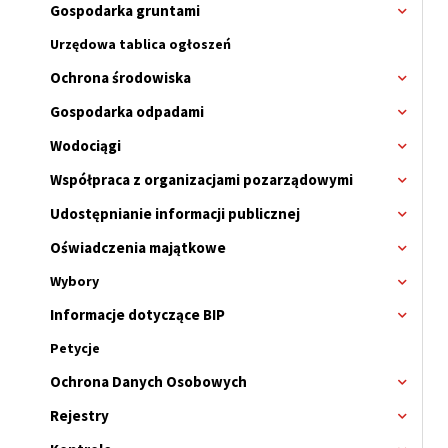
Gospodarka gruntami
Rozwi
menu
Urzędowa tablica ogłoszeń
Ochrona środowiska
Rozwi
menu
Gospodarka odpadami
Rozwi
menu
Wodociągi
Rozwi
menu
Współpraca z organizacjami pozarządowymi
Rozwi
menu
Udostępnianie informacji publicznej
Rozwi
menu
Oświadczenia majątkowe
Rozwi
menu
Wybory
Rozwi
menu
Informacje dotyczące BIP
Rozwi
Wybor
menu
Petycje
Ochrona Danych Osobowych
Rozwi
menu
Rejestry
Rozwi
menu