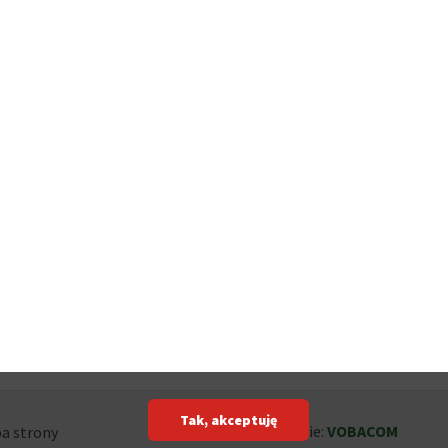
Tak, akceptuję
Projekt i wykonanie:
VOBACOM
a strony