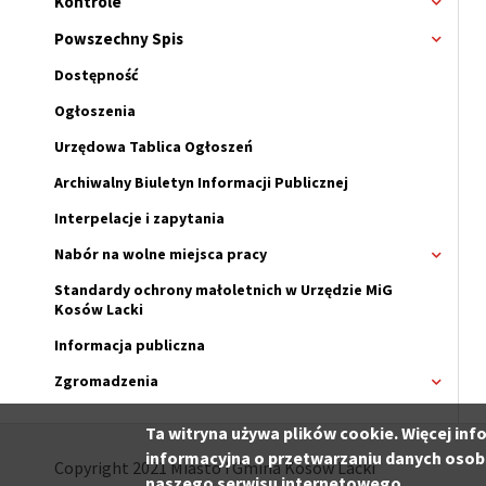
Kontrole
Rozwi
menu
Powszechny Spis
Rozwi
menu
Dostępność
Ogłoszenia
Urzędowa Tablica Ogłoszeń
Archiwalny Biuletyn Informacji Publicznej
Interpelacje i zapytania
Nabór na wolne miejsca pracy
Rozwi
menu
Standardy ochrony małoletnich w Urzędzie MiG
Nabór
Kosów Lacki
na
wolne
Informacja publiczna
miejsc
pracy
Zgromadzenia
Rozwi
menu
Zgrom
Ta witryna używa plików cookie. Więcej inf
informacyjna o przetwarzaniu danych osob
Copyright 2021 Miasto i Gmina Kosów Lacki
naszego serwisu internetowego.