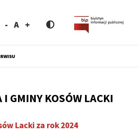
Zmniejsz
Resetuj
Zwiększ
rozmiar
rozmiar
rozmiar
czcionki
czcionki
czcionki
ERWISU
 I GMINY KOSÓW LACKI
sów Lacki za rok 2024