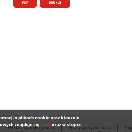
ń
PDF
DRUKUJ
ń
ń
a
ń
adzenia
ormacji o plikach cookie oraz klauzula
owych znajduje się
tutaj
oraz w stopce
Deklaracja dostępności
Polityka prywatności
Map