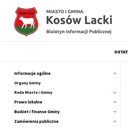
Przejdź
Przejdź
Przejdź
Przejdź
do
do
do
do
menu
treści
wyszukiwania
stopki
OSTAT
Menu
górne
Informacje ogólne
Rozwi
menu
Główne
Organy Gminy
menu
Rada Miasta i Gminy
Rozwi
menu
serwisu
Prawo lokalne
Rozwi
Rada
menu
Miasta
Budżet i finanse Gminy
Rozwi
i
menu
Gminy
Zamówienia publiczne
Rozwi
menu