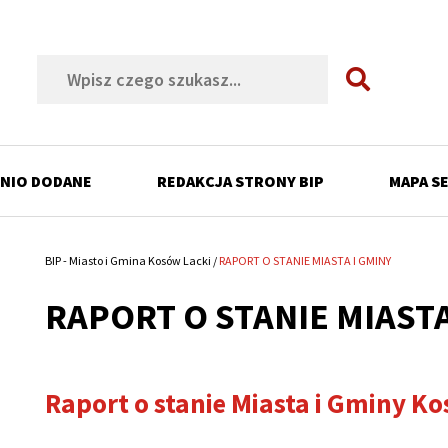
Szukaj
NIO DODANE
REDAKCJA STRONY BIP
MAPA S
ń
BIP - Miasto i Gmina Kosów Lacki
RAPORT O STANIE MIASTA I GMINY
Ścieżka
RAPORT O STANIE MIASTA
nawigacyjna
ń
ń
ń
Raport o stanie Miasta i Gminy Ko
ń