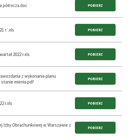
ia półrocza.doc
 r. .xls
artał 2022 r.xls
rawozdania z wykonania planu
 stanie mienia.pdf
2 r.xls
nej Izby Obrachunkowej w Warszawie z