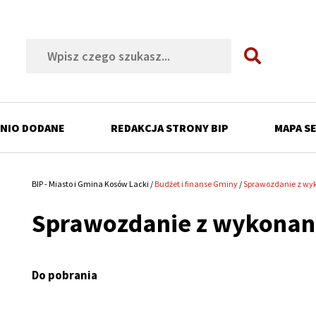
Szukaj
NIO DODANE
REDAKCJA STRONY BIP
MAPA S
ń
BIP - Miasto i Gmina Kosów Lacki
Budżet i finanse Gminy
Sprawozdanie z wy
Ścieżka
Sprawozdanie z wykonan
nawigacyjna
ń
ń
Do pobrania