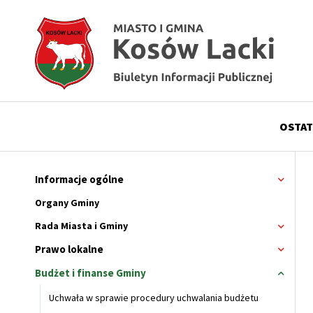
Przejdź
Przejdź
Przejdź
Przejdź
do
do
do
do
menu
treści
wyszukiwania
stopki
OSTAT
Menu
górne
Informacje ogólne
Rozwi
menu
Główne
Organy Gminy
menu
Rada Miasta i Gminy
Rozwi
menu
serwisu
Prawo lokalne
Rozwi
Rada
menu
Miasta
Budżet i finanse Gminy
Zwiń
i
menu
Gminy
Uchwała w sprawie procedury uchwalania budżetu