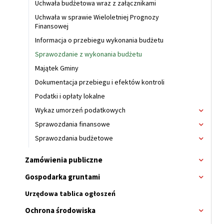
Uchwała budżetowa wraz z załącznikami
Uchwała w sprawie Wieloletniej Prognozy
Finansowej
Informacja o przebiegu wykonania budżetu
Sprawozdanie z wykonania budżetu
Majątek Gminy
Dokumentacja przebiegu i efektów kontroli
Podatki i opłaty lokalne
Wykaz umorzeń podatkowych
Rozwiń
menu
Sprawozdania finansowe
Rozwiń
Wykaz
menu
Sprawozdania budżetowe
Rozwiń
umorze
Sprawo
menu
podatk
finans
Sprawo
Zamówienia publiczne
Rozwi
budżet
menu
Gospodarka gruntami
Rozwi
menu
Urzędowa tablica ogłoszeń
Ochrona środowiska
Rozwi
menu