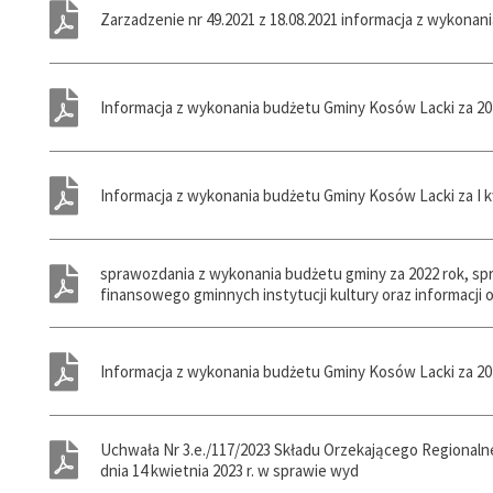
Zarzadzenie nr 49.2021 z 18.08.2021 informacja z wykonan
Informacja z wykonania budżetu Gminy Kosów Lacki za 2021
Informacja z wykonania budżetu Gminy Kosów Lacki za I kw
sprawozdania z wykonania budżetu gminy za 2022 rok, sp
finansowego gminnych instytucji kultury oraz informacji o
ń
zdania
owych
owe
zdania
ń
owe
Informacja z wykonania budżetu Gminy Kosów Lacki za 202
ń
Uchwała Nr 3.e./117/2023 Składu Orzekającego Regional
ń
dnia 14 kwietnia 2023 r. w sprawie wyd