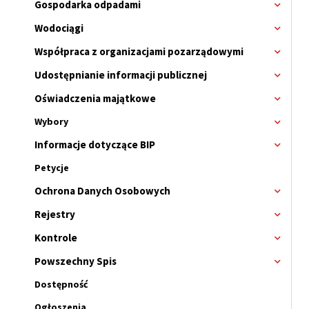
Gospodarka odpadami
Rozwi
menu
Wodociągi
Rozwi
menu
Współpraca z organizacjami pozarządowymi
Rozwi
menu
Udostępnianie informacji publicznej
Rozwi
menu
Oświadczenia majątkowe
Rozwi
menu
Wybory
Rozwi
menu
Informacje dotyczące BIP
Rozwi
Wybor
menu
Petycje
Ochrona Danych Osobowych
Rozwi
menu
Rejestry
Rozwi
menu
Kontrole
Rozwi
menu
Powszechny Spis
Rozwi
menu
Dostępność
Ogłoszenia