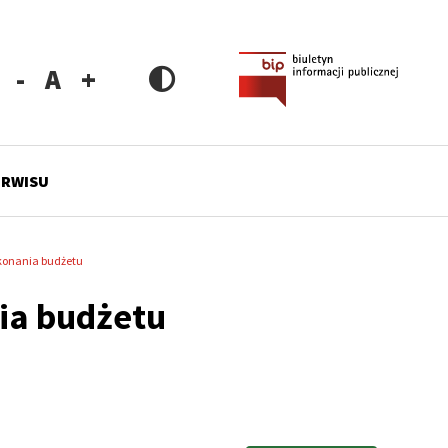
Zmniejsz
Resetuj
Zwiększ
rozmiar
rozmiar
rozmiar
czcionki
czcionki
czcionki
ERWISU
konania budżetu
ia budżetu