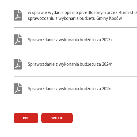
ń
w sprawie wydania opinii o przedłożonym przez Burmistrz
ń
sprawozdaniu z wykonania budżetu Gminy Kosów
ń
ń
Sprawozdanie z wykonania budżetu za 2023 r.
ń
ń
ń
Sprawozdanie z wykonania budżetu za 2024r.
y
ń
Sprawozdanie z wykonania budżetu za 2025r.
ń
ń
ń
PDF
DRUKUJ