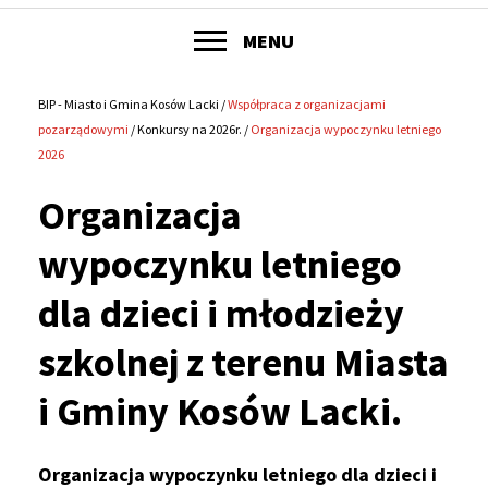
POKAŻ
MENU
Główne
menu
BIP - Miasto i Gmina Kosów Lacki
Współpraca z organizacjami
Ścieżka
pozarządowymi
Konkursy na 2026r.
Organizacja wypoczynku letniego
serwisu
2026
nawigacyjna
Organizacja
wypoczynku letniego
dla dzieci i młodzieży
szkolnej z terenu Miasta
i Gminy Kosów Lacki.
Organizacja wypoczynku letniego dla dzieci i