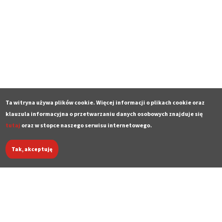
Ta witryna używa plików cookie. Więcej informacji o plikach cookie oraz
klauzula informacyjna o przetwarzaniu danych osobowych znajduje się
tutaj
oraz w stopce naszego serwisu internetowego.
Tak, akceptuję
Deklaracja dostępności
Polityka prywatności