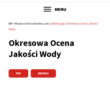
POKAŻ
MENU
Główne
menu
BIP - Miasto i Gmina Kosów Lacki
Wodociągi
Okresowa Ocena Jakości
Ścieżka
Wody
serwisu
nawigacyjna
Okresowa Ocena
Jakości Wody
PDF
DRUKUJ