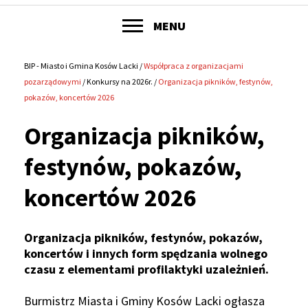
POKAŻ
MENU
Główne
menu
BIP - Miasto i Gmina Kosów Lacki
Współpraca z organizacjami
Ścieżka
pozarządowymi
Konkursy na 2026r.
Organizacja pikników, festynów,
serwisu
pokazów, koncertów 2026
nawigacyjna
Organizacja pikników,
festynów, pokazów,
koncertów 2026
Organizacja pikników, festynów, pokazów,
koncertów i innych form spędzania wolnego
czasu z elementami profilaktyki uzależnień.
Burmistrz Miasta i Gminy Kosów Lacki ogłasza