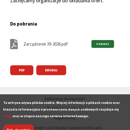
Zachęcamy organizacje do składania ofert.
Do pobrania
Zarządzenie 39-2026.pdf
PDF
DRUKUJ
Deklaracja dostępności
Ta witryna używa plików cookie. Więcej informacji o plikach cookie oraz
Polityka prywatności
klauzula informacyjna o przetwarzaniu danych osobowych znajduje się
tutaj
oraz w stopce naszego serwisu internetowego.
Mapa strony
Copyright 2021 Miasto i Gmina Kosów Lacki