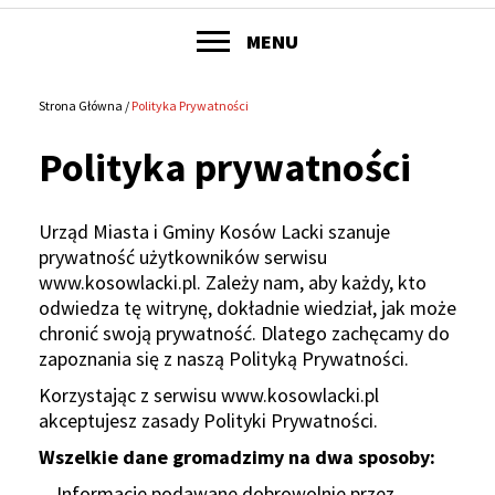
POKAŻ
MENU
Główne
menu
Strona Główna
Polityka Prywatności
Ścieżka
serwisu
Polityka prywatności
nawigacyjna
Urząd Miasta i Gminy Kosów Lacki szanuje
prywatność użytkowników serwisu
www.kosowlacki.pl. Zależy nam, aby każdy, kto
odwiedza tę witrynę, dokładnie wiedział, jak może
chronić swoją prywatność. Dlatego zachęcamy do
zapoznania się z naszą Polityką Prywatności.
Korzystając z serwisu www.kosowlacki.pl
akceptujesz zasady Polityki Prywatności.
Wszelkie dane gromadzimy na dwa sposoby:
Informacje podawane dobrowolnie przez