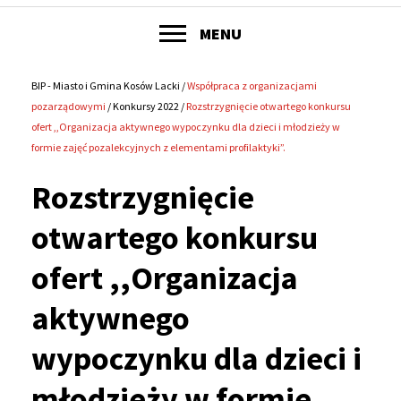
POKAŻ
MENU
Główne
menu
BIP - Miasto i Gmina Kosów Lacki
Współpraca z organizacjami
Ścieżka
pozarządowymi
Konkursy 2022
Rozstrzygnięcie otwartego konkursu
serwisu
ofert ,,Organizacja aktywnego wypoczynku dla dzieci i młodzieży w
nawigacyjna
formie zajęć pozalekcyjnych z elementami profilaktyki”.
Rozstrzygnięcie
otwartego konkursu
ofert ,,Organizacja
aktywnego
wypoczynku dla dzieci i
młodzieży w formie