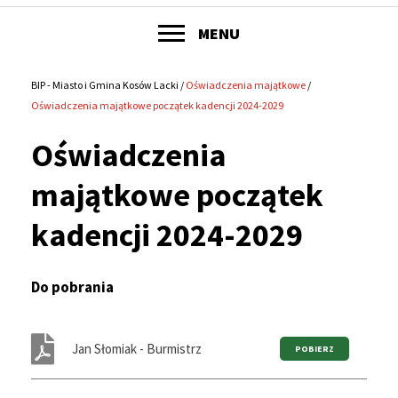
POKAŻ
MENU
Główne
menu
BIP - Miasto i Gmina Kosów Lacki
Oświadczenia majątkowe
Ścieżka
Oświadczenia majątkowe początek kadencji 2024-2029
serwisu
nawigacyjna
Oświadczenia
majątkowe początek
kadencji 2024-2029
Do pobrania
Jan Słomiak - Burmistrz