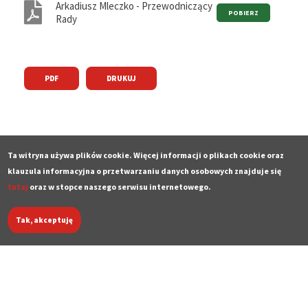
Arkadiusz Mleczko - Przewodniczący
Rady
PDF
DRUKUJ
Ta witryna używa plików cookie. Więcej informacji o plikach cookie oraz
klauzula informacyjna o przetwarzaniu danych osobowych znajduje się
tutaj
oraz w stopce naszego serwisu internetowego.
Tak, akceptuję
Deklaracja dostępności
Polityka prywatności