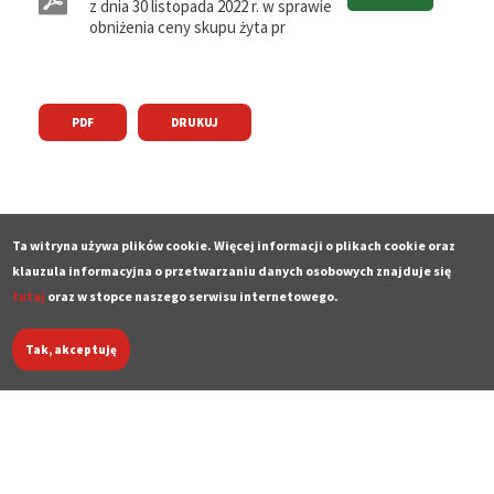
z dnia 30 listopada 2022 r. w sprawie
obniżenia ceny skupu żyta pr
PDF
DRUKUJ
Ta witryna używa plików cookie. Więcej informacji o plikach cookie oraz
klauzula informacyjna o przetwarzaniu danych osobowych znajduje się
tutaj
oraz w stopce naszego serwisu internetowego.
Tak, akceptuję
Deklaracja dostępności
Polityka prywatności