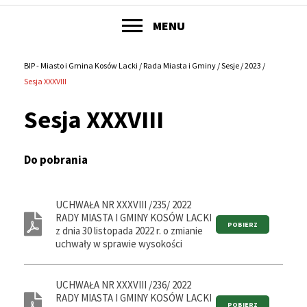
POKAŻ
MENU
Główne
menu
BIP - Miasto i Gmina Kosów Lacki
Rada Miasta i Gminy
Sesje
2023
Ścieżka
Sesja XXXVIII
serwisu
nawigacyjna
Sesja XXXVIII
Do pobrania
UCHWAŁA NR XXXVIII /235/ 2022
RADY MIASTA I GMINY KOSÓW LACKI
z dnia 30 listopada 2022 r. o zmianie
uchwały w sprawie wysokości
UCHWAŁA NR XXXVIII /236/ 2022
RADY MIASTA I GMINY KOSÓW LACKI