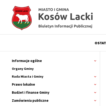
Przejdź
Przejdź
Przejdź
Przejdź
do
do
do
do
menu
treści
wyszukiwania
stopki
OSTAT
Menu
górne
Informacje ogólne
Rozwi
menu
Główne
Organy Gminy
menu
Rada Miasta i Gminy
Rozwi
menu
serwisu
Prawo lokalne
Rozwi
Rada
menu
Miasta
Budżet i finanse Gminy
Rozwi
i
menu
Gminy
Zamówienia publiczne
Rozwi
menu