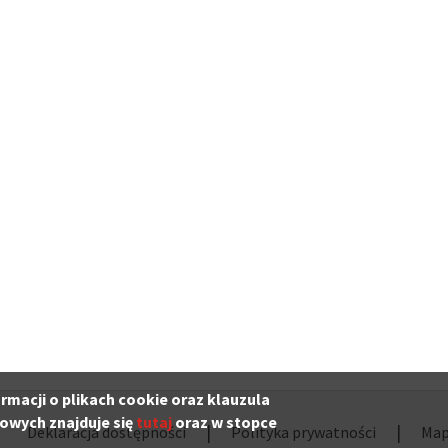
ń
ń
ń
a
ń
adzenia
ormacji o plikach cookie oraz klauzula
owych znajduje się
tutaj
oraz w stopce
Deklaracja dostępności
Polityka prywatności
Map