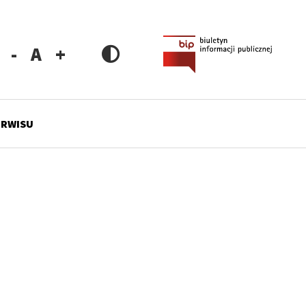
Zmniejsz
Resetuj
Zwiększ
rozmiar
rozmiar
rozmiar
czcionki
czcionki
czcionki
ERWISU