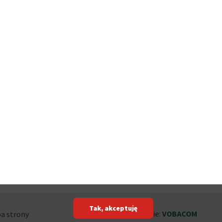
Tak, akceptuję
Projekt i wykonanie:
VOBACOM
a strony