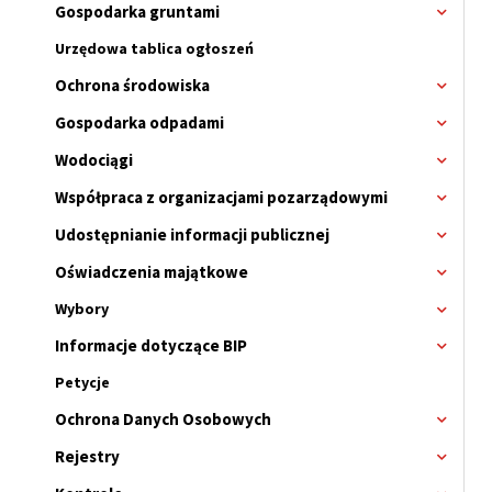
Gospodarka gruntami
Rozwi
menu
Urzędowa tablica ogłoszeń
Ochrona środowiska
Rozwi
menu
Gospodarka odpadami
Rozwi
menu
Wodociągi
Rozwi
menu
Współpraca z organizacjami pozarządowymi
Rozwi
menu
Udostępnianie informacji publicznej
Rozwi
menu
Oświadczenia majątkowe
Rozwi
menu
Wybory
Rozwi
menu
Informacje dotyczące BIP
Rozwi
Wybor
menu
Petycje
Ochrona Danych Osobowych
Rozwi
menu
Rejestry
Rozwi
menu