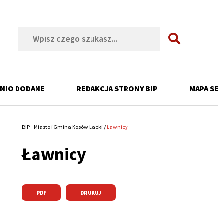
Szukaj
NIO DODANE
REDAKCJA STRONY BIP
MAPA S
ń
BIP - Miasto i Gmina Kosów Lacki
Ławnicy
Ścieżka
Ławnicy
nawigacyjna
ń
ń
ń
PDF
DRUKUJ
ń